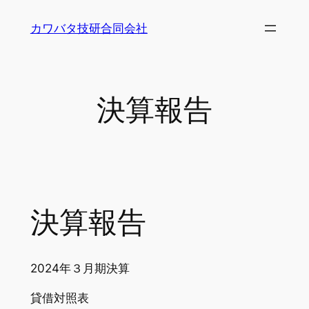
内
カワバタ技研合同会社
容
を
ス
キ
決算報告
ッ
プ
決算報告
2024年３月期決算
貸借対照表